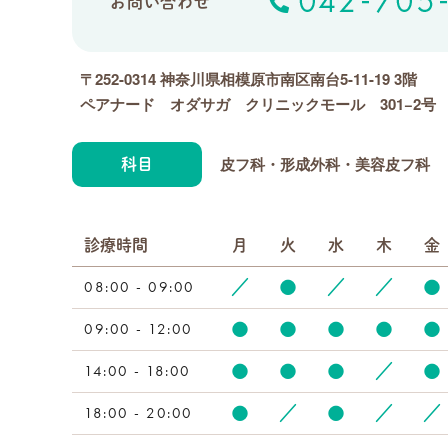
お問い合わせ
〒252-0314 神奈川県相模原市南区南台5-11-19 3階
ペアナード オダサガ クリニックモール 301−2号
皮フ科・形成外科・美容皮フ科
科目
診療時間
月
火
水
木
金
08:00 - 09:00
／
●
／
／
●
09:00 - 12:00
●
●
●
●
●
14:00 - 18:00
●
●
●
／
●
18:00 - 20:00
●
／
●
／
／