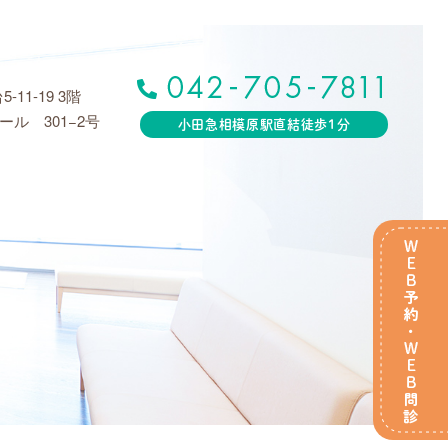
11-19 3階
ル 301−2号
小田急相模原駅直結徒歩1分