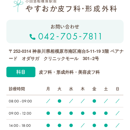
お問い合わせ
〒252-0314 神奈川県相模原市南区南台5-11-19 3階
ペアナ
ード オダサガ クリニックモール 301−2号
皮フ科・形成外科・美容皮フ科
科目
診療時間
月
火
水
木
金
土
日
08:00 - 09:00
／
●
／
／
●
／
／
09:00 - 12:00
●
●
●
●
●
●
／
14:00 - 18:00
●
●
●
／
●
●
／